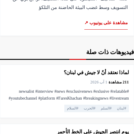
التسويف وسط غضب البيئة الحاضنة من التلكؤ
مشاهدة على يوتيوب ↗
فيديوهات ذات صلة
▶
فيديو
6:35
لماذا نعتقد أنٌ لا جيش في لبنان؟
211
مشاهدة
·
1 آب 2026
#newsalist #interview #news #exclusivenews #exlusive #relatable
#youtubechannel #platform #FaresKhachan #breakingnews #livestream
#live #truthmatters #opposition #voiceofthepeople #viral #youtubelive
#
لبنان
#
السلم
#
الحرب
#
السلام
#pressfreedom #facts #currentaffairs #trending #lebanonnews
▶
فيديو
10:13
#فارس_خشان #لبنان #اهميه #المنصه
يوم انتصر الجيش على الخط الأحمر