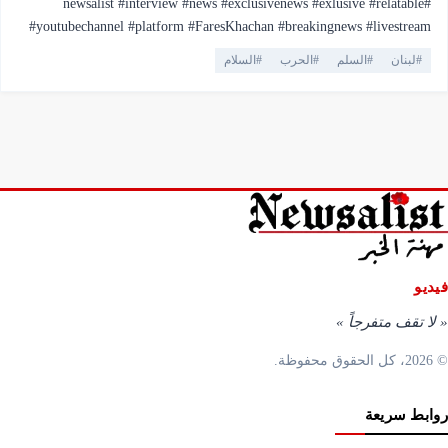
#newsalist #interview #news #exclusivenews #exlusive #relatable
#youtubechannel #platform #FaresKhachan #breakingnews #livestream
#live #truthmatters #opposition #voiceofthepeople #viral #youtubelive
#
لبنان
#
السلم
#
الحرب
#
السلام
#pressfreedom #facts #currentaffairs #trending #lebanonnews
#فارس_خشان #لبنان #اهميه #المنصه
فيديو
«
لا تقف متفرجاً
»
© 2026، كل الحقوق محفوظة.
روابط سريعة