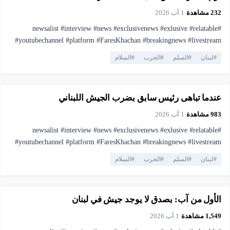
232
مشاهدة
·
1 آب 2026
#newsalist #interview #news #exclusivenews #exlusive #relatable
#youtubechannel #platform #FaresKhachan #breakingnews #livestream
#live #truthmatters #opposition #voiceofthepeople #viral #youtubelive
#
لبنان
#
السلم
#
الحرب
#
السلام
#pressfreedom #facts #currentaffairs #trending #lebanonnews
▶
فيديو
4:11
#فارس_خشان #لبنان #اهميه #المنصه
عندما تباهى رئيس سابق بضرب الجيش اللبناني
983
مشاهدة
·
1 آب 2026
#newsalist #interview #news #exclusivenews #exlusive #relatable
#youtubechannel #platform #FaresKhachan #breakingnews #livestream
#live #truthmatters #opposition #voiceofthepeople #viral #youtubelive
#
لبنان
#
السلم
#
الحرب
#
السلام
#pressfreedom #facts #currentaffairs #trending #lebanonnews
▶
فيديو
2:26
#فارس_خشان #لبنان #اهميه #المنصه
الأول من آب: بصدق لا يوجد جيش في لبنان
1,549
مشاهدة
·
1 آب 2026