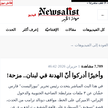
«
لا تقف متفرجاً
»
فلاش نيوز
←
فيديو
كل الفيديوهات
مقالات
الإفتتاحيّة
إعرف أكثر
الحدث
العودة إلى الفيديوهات →
7,709
مشاهدة
·
1 حزيران 2026
·
46:42
وأخيرًا أدركوا أنّ الهدنة في لبنان.. مزحة!
في هذا البث المباشر يتحدث رئيس تحرير "نيوزاليست" فارس
خشّان عن ٣ ملفات مترابطة: الضاحية الجنوبية والدخول
الإيراني- الاميركي على الخط، مواقف دونالد ترامب من الحدث،
قصة "تسخيف" السيطرة على قلعة الشقيف، تراجع بري عن