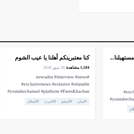
▶
فيديو
0:35
مستهبلنا...
كنا معتبرينكم أهلنا يا عيب الشوم
1,184
مشاهدة
·
26 تموز 2026
#newsalist #interview #news
#exclusivenews #exlusive #relatable
#youtubechannel #platform #FaresKhachan
#excl
#breakingnews #livestream #live
#youtubechannel #
#
لبنان
#
السلم
#
الحرب
#
السلام
#truthmatters #opposition #voiceofthepeople
#
ام
#viral #youtubelive #pressfreedom #facts
#truthmatters #opposition #voiceofthepeople
#currentaffairs #trending #lebanonnews
#viral #yo
#فارس_خشان #لبنان #اهميه #المنصه
#currentaffairs #trend