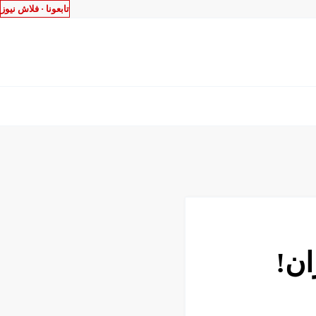
تابعونا ·
فلاش نيوز
ان!