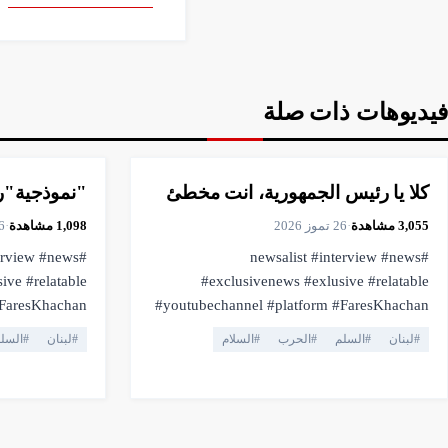
فيديوهات ذات صلة
▶
فيديو
▶
فيديو
2:50
15:50
كلا يا رئيس الجمهورية، انت مخطئ
"نموذجية"رئ
3,055
مشاهدة
·
26 تموز 2026
1,098
مشاهدة
·
26 تم
terview #news
#newsalist #interview #news
ive #relatable
#exclusivenews #exlusive #relatable
#youtubechannel #platform #FaresKhachan
vestream #live
#breakingnews #livestream #live
#
لبنان
#
السلم
#
الحرب
#
السلام
#
لبنان
#
السل
#truthmatters #opposition #voiceofthepeople
freedom #facts
#viral #youtubelive #pressfreedom #facts
#currentaffairs #trending #lebanonnews
#فارس_خشان #لبنان #اهميه #المنصه
#فارس_خشان #