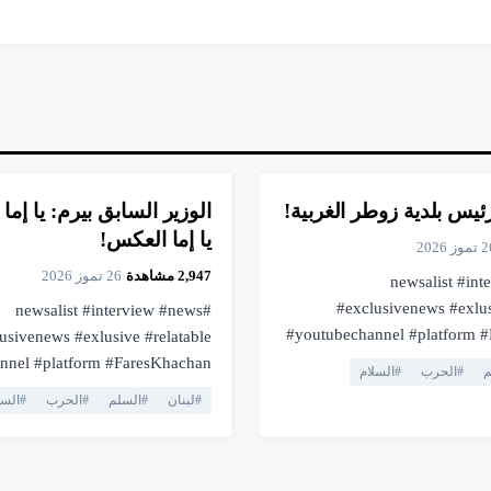
▶
فيديو
8:46
يس بلدية زوطر الغربية!
الوزير السابق بيرم: يا إما 
يا إما العكس!
وز 2026
2,947
مشاهدة
·
26 تموز 2026
#newsalist #in
#exclusivenews #exlus
#newsalist #interview #news
#youtubechannel #platform #FaresKhachan
usivenews #exlusive #relatable
#breakingnews #li
platform #FaresKhachan
م
#
الحرب
#
السلام
#truthmatters #opposition #voiceofthepeople
breakingnews #livestream #live
#
لبنان
#
السلم
#
الحرب
#
السل
#viral #youtubelive #press
#currentaffairs #trending #lebanonnews
utubelive #pressfreedom #facts
لبنان #اهميه #المنصه
ing #lebanonnews