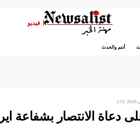
فيديو
ث
أنتم والحدث
1:51
·
ى دعاة الانتصار بشفاعة اير