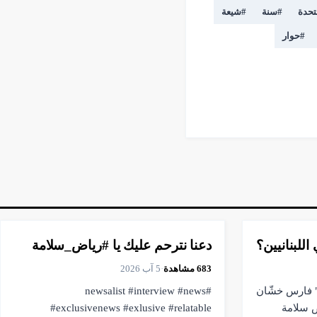
تحدة
#
سنة
#
شيعة
#
حوار
▶
فيديو
1:00
للبنانيين؟
دعنا نترحم عليك يا #رياض_سلامة
683
مشاهدة
·
5 آب 2026
 فارس خشّان
#newsalist #interview #news
ض سلامة
#exclusivenews #exlusive #relatable