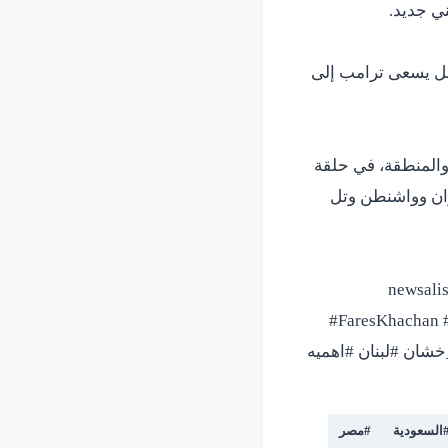
وهل يسعى ترامب إلى
والمنطقة، في حلقة
ران وواشنطن وتل
newsali
#FaresKhachan #
youtubelive #pressfreedom #facts #currenta #فارس_خشان #لبنان #اهميه
السعودية
#
مصر