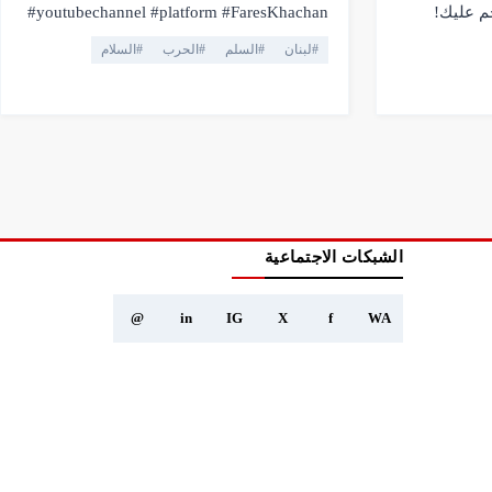
م عليك!
#youtubechannel #platform #FaresKhachan
#breakingnews #livestream #live
#
لبنان
#
السلم
#
الحرب
#
السلام
#truthmatters #opposition #voiceofthepeople
#viral #youtubelive #pressfreedom #facts
#currentaffairs #trending #lebanonnews
#فارس_خشان #لبنان #اهميه #المنصه
الشبكات الاجتماعية
@
in
IG
X
f
WA