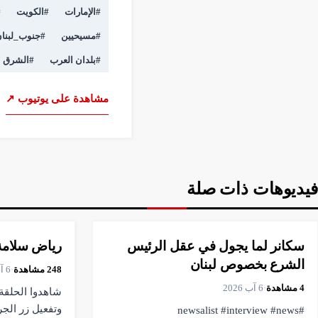
#
الإمارات
#
الكويت
#
#
مسيحيين
#
جنوب_لبنا
#
بلدان العرب
#
الشرق ا
مشاهدة على يوتيوب ↗
فيديوهات ذات صلة
▶
فيديو
▶
فيديو
16:04
25:36
سكانر لما يجول في عقل الرئيس
رياض سلامة…
الشرع بخصوص لبنان
248
مشاهدة
·
6 آب 2026
4
مشاهدة
·
6 آب 2026
شاهدوا الحلقة،
وتفعيل زر الج
#newsalist #interview #news