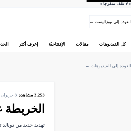
«
لا تقف متفرجاً
»
العودة إلى نيوزاليست ←
كل الفيديوهات
مقالات
الإفتتاحيّة
إعرف أكثر
الحد
العودة إلى الفيديوهات →
3,253
مشاهدة
·
8 حزيران 2026
الخربطة ع
تهديد جديد من دونالد