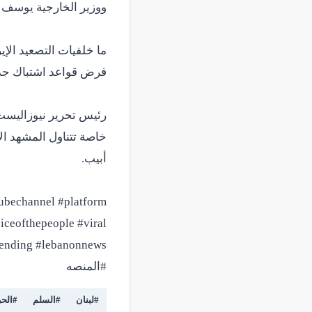
ما خلفيات التصعيد الإ
رئيس تحرير نيوزاليست 
خاصة تتناول المشهد ال
tubechannel #platform
iceofthepeople #viral
#المنصه
#
لبنان
#
السلم
#
الح