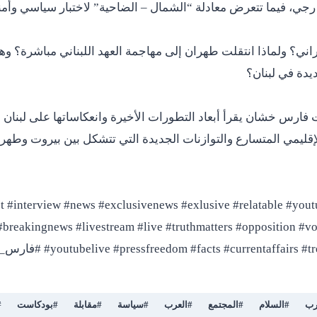
يراني؟ ولماذا انتقلت طهران إلى مهاجمة العهد اللبناني مباشرة؟ 
فارس خشان يقرأ أبعاد التطورات الأخيرة وانعكاساتها على لبنان 
إقليمي المتسارع والتوازنات الجديدة التي تتشكل بين بيروت وطه
st #interview #news #exclusivenews #exlusive #relatable #you
breakingnews #livestream #live #truthmatters #opposition #vo
#ffairs #trending #lebanonnews
رب
#
السلام
#
المجتمع
#
العرب
#
سياسة
#
مقابلة
#
بودكاست
#