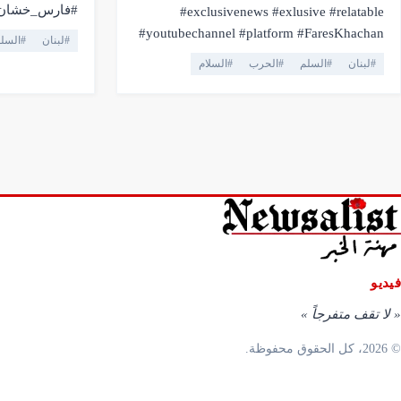
#فارس_خشان #
#exclusivenews #exlusive #relatable
#لبنان #التحقي
#youtubechannel #platform #FaresKhachan
#
لبنان
#
السل
#سياسة #Newsalist
#breakingnews #livestream #live
#
لبنان
#
السلم
#
الحرب
#
السلام
#truthmatters #opposition #voiceofthepeople
#viral #youtubelive #pressfreedom #facts
#currentaffairs #trending #lebanonnews
#فارس_خشان #لبنان #اهميه #المنصه
فيديو
«
لا تقف متفرجاً
»
© 2026، كل الحقوق محفوظة.