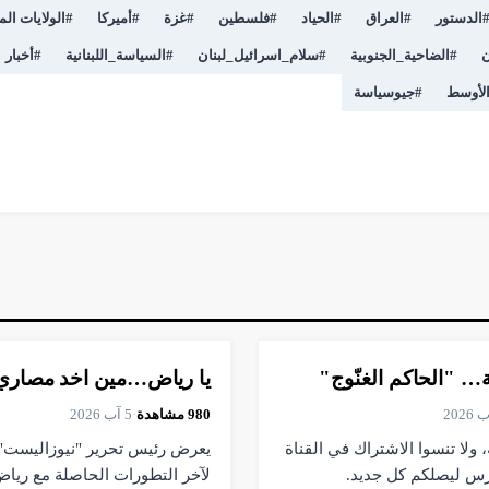
الدستور
#
العراق
#
الحياد
#
فلسطين
#
غزة
#
أميركا
#
الولايات الم
ن
#
الضاحية_الجنوبية
#
سلام_اسرائيل_لبنان
#
السياسة_اللبنانية
#
أخبار
لأوسط
#
جيوسياسة
▶
فيديو
2:25
 "الحاكم الغنّوج"
يا رياض…مين اخد مصاري ا
980
مشاهدة
·
5 آب 2026
 ولا تنسوا الاشتراك في القناة
يعرض رئيس تحرير "نيوزاليست"
رس ليصلكم كل جديد.
لآخر التطورات الحاصلة مع ريا