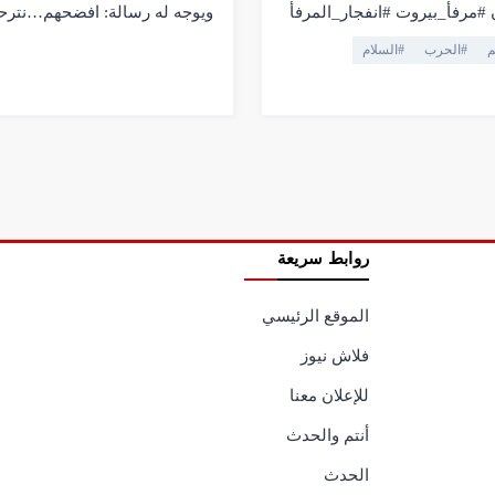
مرفأ_بيروت #انفجار_المرفأ
ويوجه له رسالة: افضحهم…نترح
ق #العدالة #القضاء #بيروت
م
#
الحرب
#
السلام
روابط سريعة
الموقع الرئيسي
فلاش نيوز
للإعلان معنا
أنتم والحدث
الحدث