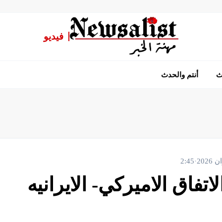
فيديو
ث
أنتم والحدث
2:45
·
اتفاق الاميركي- الايرانيه