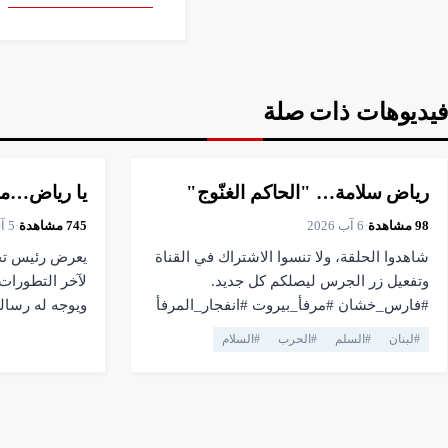
فيديوهات ذات صلة
▶
فيديو
▶
فيديو
2:25
16:04
رياض سلامة… "الحاكم الغنّوج"
يا رياض…مين
98
مشاهدة
·
6 آب 2026
745
مشاهدة
·
5 آب 2026
شاهدوا الحلقة، ولا تنسوا الاشتراك في القناة
يعرض رئيس تح
وتفعيل زر الجرس ليصلكم كل جديد.
لآخر التطورات
#فارس_خشان #مرفأ_بيروت #انفجار_المرفأ
ويوجه له رسال
#لبنان #التحقيق #العدالة #القضاء #بيروت
#
لبنان
#
السلم
#
الحرب
#
السلام
#سياسة #Newsalist