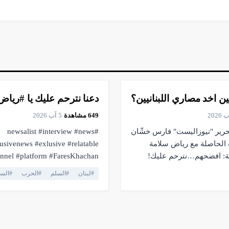
▶
فيديو
1:00
 اخد مصاري اللبنانيين؟
دعنا نترحم عليك يا #ريا
649
مشاهدة
·
5 آب 2026
رير "نيوزاليست" فارس خشّان
#newsalist #interview #news
 الحاصلة مع رياض سلامة
usivenews #exlusive #relatable
ة: افضحهم…نترحم عليك!
platform #FaresKhachan
breakingnews #livestream #live
#
لبنان
#
السلم
#
الحرب
#
السل
utubelive #pressfreedom #facts
ing #lebanonnews
#فارس_خشان #لبنان #اهميه #ا