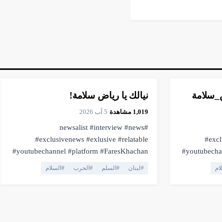
▶
فيديو
1:43
ض_سلامة
نيالك يا رياض سلامة!
1,019
مشاهدة
·
5 آب 2026
#newsalist #interview #news
#exclusivenews #exlusive #relatable
#excl
#youtubechannel #platform #FaresKhachan
#youtubechannel #
#breakingnews #livestream #live
#
ام
#
لبنان
#
السلم
#
الحرب
#
السلام
#truthmatters #opposition #voiceofthepeople
#truthmatters #opposition #voiceofthepeople
#viral #youtubelive #pressfreedom #facts
#viral #yo
#currentaffairs #trending #lebanonnews
#currentaffairs #trend
لمنصه
#فارس_خشان #لبنان #اهميه #المنصه