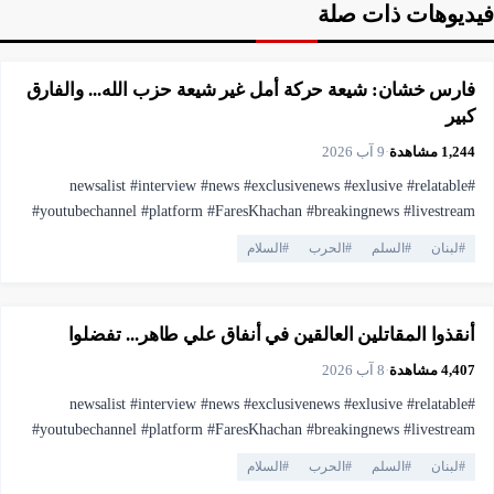
فيديوهات ذات صلة
▶
فيديو
2:15
فارس خشان: شيعة حركة أمل غير شيعة حزب الله... والفارق
كبير
1,244
مشاهدة
·
9 آب 2026
#newsalist #interview #news #exclusivenews #exlusive #relatable
#youtubechannel #platform #FaresKhachan #breakingnews #livestream
#live #truthmatters #opposition #voiceofthepeople #viral #youtubelive
#
لبنان
#
السلم
#
الحرب
#
السلام
#pressfreedom #facts #currentaffairs #trending #lebanonnews
▶
فيديو
1:05
#فارس_خشان #لبنان #اهميه #المنصه
أنقذوا المقاتلين العالقين في أنفاق علي طاهر... تفضلوا
4,407
مشاهدة
·
8 آب 2026
#newsalist #interview #news #exclusivenews #exlusive #relatable
#youtubechannel #platform #FaresKhachan #breakingnews #livestream
#live #truthmatters #opposition #voiceofthepeople #viral #youtubelive
#
لبنان
#
السلم
#
الحرب
#
السلام
#pressfreedom #facts #currentaffairs #trending #lebanonnews