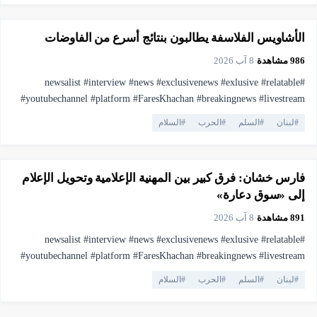
▶
فيديو
0:57
#فارس_خشان #لبنان #اهميه #المنصه
الأشاويس الفلاسفة يطالبون بنتائج أسرع من الفاوضات
986
مشاهدة
·
8 آب 2026
#newsalist #interview #news #exclusivenews #exlusive #relatable
#youtubechannel #platform #FaresKhachan #breakingnews #livestream
#live #truthmatters #opposition #voiceofthepeople #viral #youtubelive
#
لبنان
#
السلم
#
الحرب
#
السلام
#pressfreedom #facts #currentaffairs #trending #lebanonnews
▶
فيديو
2:40
#فارس_خشان #لبنان #اهميه #المنصه
فارس خشان: فرق كبير بين المهنية الإعلامية وتحويل الإعلام
إلى «سوق دعارة»
891
مشاهدة
·
8 آب 2026
#newsalist #interview #news #exclusivenews #exlusive #relatable
#youtubechannel #platform #FaresKhachan #breakingnews #livestream
#live #truthmatters #opposition #voiceofthepeople #viral #youtubelive
#
لبنان
#
السلم
#
الحرب
#
السلام
#pressfreedom #facts #currentaffairs #trending #lebanonnews
#فارس_خشان #لبنان #اهميه #المنصه