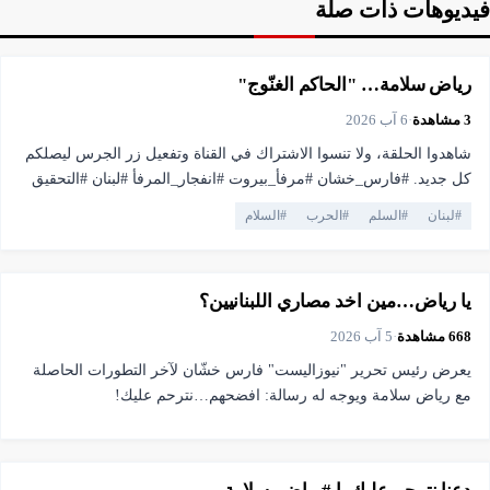
فيديوهات ذات صلة
▶
فيديو
16:04
رياض سلامة… "الحاكم الغنّوج"
3
مشاهدة
·
6 آب 2026
شاهدوا الحلقة، ولا تنسوا الاشتراك في القناة وتفعيل زر الجرس ليصلكم
كل جديد. #فارس_خشان #مرفأ_بيروت #انفجار_المرفأ #لبنان #التحقيق
#العدالة #القضاء #بيروت #سياسة #Newsalist
#
لبنان
#
السلم
#
الحرب
#
السلام
▶
فيديو
2:25
يا رياض…مين اخد مصاري اللبنانيين؟
668
مشاهدة
·
5 آب 2026
يعرض رئيس تحرير "نيوزاليست" فارس خشّان لآخر التطورات الحاصلة
مع رياض سلامة ويوجه له رسالة: افضحهم…نترحم عليك!
▶
فيديو
1:00