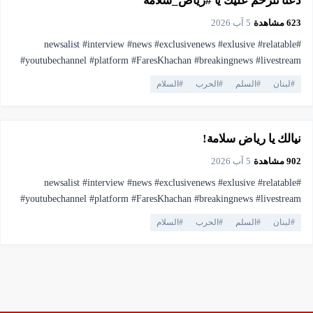
دعنا نترحم عليك يا #رياض_سلامة
623
مشاهدة
·
5 آب 2026
#newsalist #interview #news #exclusivenews #exlusive #relatable
#youtubechannel #platform #FaresKhachan #breakingnews #livestream
#live #truthmatters #opposition #voiceofthepeople #viral #youtubelive
#
لبنان
#
السلم
#
الحرب
#
السلام
#pressfreedom #facts #currentaffairs #trending #lebanonnews
▶
فيديو
1:43
#فارس_خشان #لبنان #اهميه #المنصه
نيالك يا رياض سلامة!
902
مشاهدة
·
5 آب 2026
#newsalist #interview #news #exclusivenews #exlusive #relatable
#youtubechannel #platform #FaresKhachan #breakingnews #livestream
#live #truthmatters #opposition #voiceofthepeople #viral #youtubelive
#
لبنان
#
السلم
#
الحرب
#
السلام
#pressfreedom #facts #currentaffairs #trending #lebanonnews
#فارس_خشان #لبنان #اهميه #المنصه