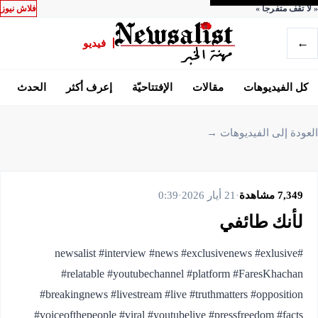
«
لا تقف متفرجاً
»
فلاش نيوز
←
فيديو
كل الفيديوهات
مقالات
الإفتتاحيّة
إعرف أكثر
الحدث
العودة إلى الفيديوهات →
7,349
مشاهدة
·
21 أيار 2026
·
0:39
لأنك طائفي
#newsalist #interview #news #exclusivenews #exlusive
#relatable #youtubechannel #platform #FaresKhachan
#breakingnews #livestream #live #truthmatters #opposition
#voiceofthepeople #viral #youtubelive #pressfreedom #facts