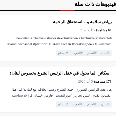
فيديوهات ذات صلة
▶
فيديو
1:43
رياض سلامة و…استحقاق الرحمة
68
مشاهدة
·
5 آب 2026
#newsalist #interview #news #exclusivenews #exlusive #relatable
#youtubechannel #platform #FaresKhachan #breakingnews #livestream
#live #truthmatters #opposition #voiceofthepeople #viral #youtubelive
#
لبنان
#
السلم
#
الحرب
#
السلام
#pressfreedom #facts #currentaffairs #trending #lebanonnews
▶
فيديو
25:36
#فارس_خشان #لبنان #اهميه #المنصه
"سكانر" لما يجول في عقل الرئيس الشرع بخصوص لبنان!
179
مشاهدة
·
5 آب 2026
هل يعيد الرئيس السوري أحمد الشرع رسم العلاقة مع لبنان؟ في هذا
الفيديو، يقدم رئيس تحرير "نيوزاليست" فارس خشان قراءة سياسية
معمقة لمقابلة أحمد الشرع مع قناة الجزيرة، محللاً الرسائل التي وجهها
#
لبنان
#
السلم
#
الحرب
#
السلام
إلى اللبنانيين وإلى المنطقة. يناقش الفيديو: • لماذا يعتبر استقرار لبنان
▶
فيديو
20:27
مصلحة استراتيجية لسوريا؟ • ماذا يعني رفضه وجود السلاح خارج سلطة