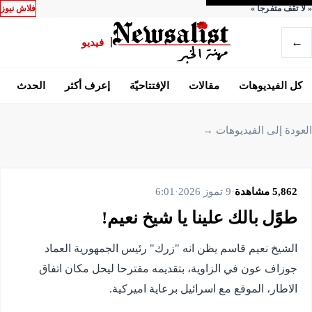
«
لا تقف متفرجاً
»
فلاش نيوز
←
فيديو
كل الفيديوهات
مقالات
الإفتتاحيّة
إعرف أكثر
الحدث
العودة إلى الفيديوهات →
5,862
مشاهدة
·
9 تموز 2026
·
6:01
طوًل بالك علينا يا شيخ نعيم!
الشيخ نعيم قاسم يظن انه "زرك" رئيس الجمهورية العماد
جوزاف عون في الزاوية، بتقديمه مقترحا ليحل مكان اتفاق