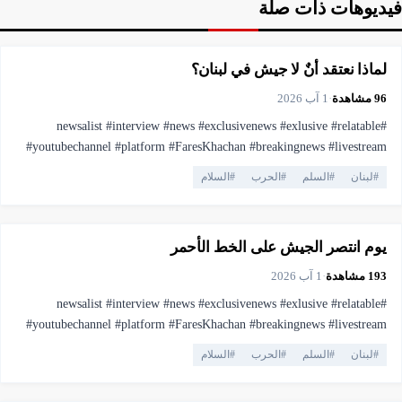
فيديوهات ذات صلة
▶
فيديو
6:35
لماذا نعتقد أنٌ لا جيش في لبنان؟
96
مشاهدة
·
1 آب 2026
#newsalist #interview #news #exclusivenews #exlusive #relatable
#youtubechannel #platform #FaresKhachan #breakingnews #livestream
#live #truthmatters #opposition #voiceofthepeople #viral #youtubelive
#
لبنان
#
السلم
#
الحرب
#
السلام
#pressfreedom #facts #currentaffairs #trending #lebanonnews
▶
فيديو
10:13
#فارس_خشان #لبنان #اهميه #المنصه
يوم انتصر الجيش على الخط الأحمر
193
مشاهدة
·
1 آب 2026
#newsalist #interview #news #exclusivenews #exlusive #relatable
#youtubechannel #platform #FaresKhachan #breakingnews #livestream
#live #truthmatters #opposition #voiceofthepeople #viral #youtubelive
#
لبنان
#
السلم
#
الحرب
#
السلام
#pressfreedom #facts #currentaffairs #trending #lebanonnews
▶
فيديو
4:11
#فارس_خشان #لبنان #اهميه #المنصه