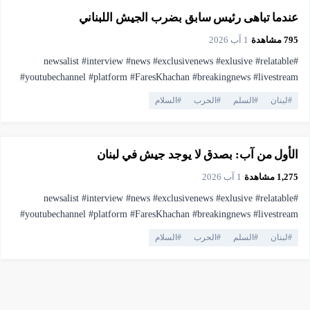
عندما تباهى رئيس سابق بضرب الجيش اللبناني
795
مشاهدة
·
1 آب 2026
#newsalist #interview #news #exclusivenews #exlusive #relatable
#youtubechannel #platform #FaresKhachan #breakingnews #livestream
#live #truthmatters #opposition #voiceofthepeople #viral #youtubelive
#
لبنان
#
السلم
#
الحرب
#
السلام
#pressfreedom #facts #currentaffairs #trending #lebanonnews
▶
فيديو
2:26
#فارس_خشان #لبنان #اهميه #المنصه
الأول من آب: بصدق لا يوجد جيش في لبنان
1,275
مشاهدة
·
1 آب 2026
#newsalist #interview #news #exclusivenews #exlusive #relatable
#youtubechannel #platform #FaresKhachan #breakingnews #livestream
#live #truthmatters #opposition #voiceofthepeople #viral #youtubelive
#
لبنان
#
السلم
#
الحرب
#
السلام
#pressfreedom #facts #currentaffairs #trending #lebanonnews
#فارس_خشان #لبنان #اهميه #المنصه