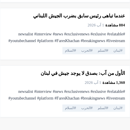
▶
فيديو
4:11
#فارس_خشان #لبنان #اهميه #المنصه
عندما تباهى رئيس سابق بضرب الجيش اللبناني
884
مشاهدة
·
1 آب 2026
#newsalist #interview #news #exclusivenews #exlusive #relatable
#youtubechannel #platform #FaresKhachan #breakingnews #livestream
#live #truthmatters #opposition #voiceofthepeople #viral #youtubelive
#
لبنان
#
السلم
#
الحرب
#
السلام
#pressfreedom #facts #currentaffairs #trending #lebanonnews
▶
فيديو
2:26
#فارس_خشان #لبنان #اهميه #المنصه
الأول من آب: بصدق لا يوجد جيش في لبنان
1,360
مشاهدة
·
1 آب 2026
#newsalist #interview #news #exclusivenews #exlusive #relatable
#youtubechannel #platform #FaresKhachan #breakingnews #livestream
#live #truthmatters #opposition #voiceofthepeople #viral #youtubelive
#
لبنان
#
السلم
#
الحرب
#
السلام
#pressfreedom #facts #currentaffairs #trending #lebanonnews
#فارس_خشان #لبنان #اهميه #المنصه