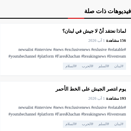
فيديوهات ذات صلة
▶
فيديو
6:35
لماذا نعتقد أنٌ لا جيش في لبنان؟
156
مشاهدة
·
1 آب 2026
#newsalist #interview #news #exclusivenews #exlusive #relatable
#youtubechannel #platform #FaresKhachan #breakingnews #livestream
#live #truthmatters #opposition #voiceofthepeople #viral #youtubelive
#
لبنان
#
السلم
#
الحرب
#
السلام
#pressfreedom #facts #currentaffairs #trending #lebanonnews
▶
فيديو
10:13
#فارس_خشان #لبنان #اهميه #المنصه
يوم انتصر الجيش على الخط الأحمر
193
مشاهدة
·
1 آب 2026
#newsalist #interview #news #exclusivenews #exlusive #relatable
#youtubechannel #platform #FaresKhachan #breakingnews #livestream
#live #truthmatters #opposition #voiceofthepeople #viral #youtubelive
#
لبنان
#
السلم
#
الحرب
#
السلام
#pressfreedom #facts #currentaffairs #trending #lebanonnews