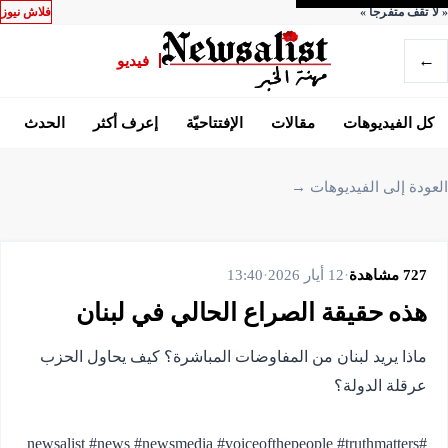
«
لا تقف متفرجاً
»
فلاش نيوز
←
فيديو
كل الفيديوهات
مقالات
الإفتتاحيّة
إعرف أكثر
الحدث
العودة إلى الفيديوهات →
727
مشاهدة
·
12 أيار 2026
·
13:40
هذه حقيقة الصراع الحالي في لبنان
ماذا يريد لبنان من المفاوضات المباشرة؟ كيف يحاول الحزب
#newsalist #news #newsmedia #voiceofthepeople #truthmatters