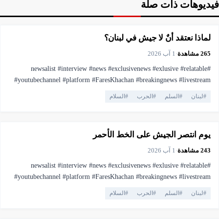
فيديوهات ذات صلة
▶
فيديو
6:35
لماذا نعتقد أنٌ لا جيش في لبنان؟
265
مشاهدة
·
1 آب 2026
#newsalist #interview #news #exclusivenews #exlusive #relatable
#youtubechannel #platform #FaresKhachan #breakingnews #livestream
#live #truthmatters #opposition #voiceofthepeople #viral #youtubelive
#
لبنان
#
السلم
#
الحرب
#
السلام
#pressfreedom #facts #currentaffairs #trending #lebanonnews
▶
فيديو
10:13
#فارس_خشان #لبنان #اهميه #المنصه
يوم انتصر الجيش على الخط الأحمر
243
مشاهدة
·
1 آب 2026
#newsalist #interview #news #exclusivenews #exlusive #relatable
#youtubechannel #platform #FaresKhachan #breakingnews #livestream
#live #truthmatters #opposition #voiceofthepeople #viral #youtubelive
#
لبنان
#
السلم
#
الحرب
#
السلام
#pressfreedom #facts #currentaffairs #trending #lebanonnews
▶
فيديو
4:11
#فارس_خشان #لبنان #اهميه #المنصه