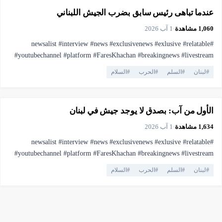
عندما تباهى رئيس سابق بضرب الجيش اللبناني
1,060
مشاهدة
·
1 آب 2026
#newsalist #interview #news #exclusivenews #exlusive #relatable
#youtubechannel #platform #FaresKhachan #breakingnews #livestream
#live #truthmatters #opposition #voiceofthepeople #viral #youtubelive
#
لبنان
#
السلم
#
الحرب
#
السلام
#pressfreedom #facts #currentaffairs #trending #lebanonnews
▶
فيديو
2:26
#فارس_خشان #لبنان #اهميه #المنصه
الأول من آب: بصدق لا يوجد جيش في لبنان
1,634
مشاهدة
·
1 آب 2026
#newsalist #interview #news #exclusivenews #exlusive #relatable
#youtubechannel #platform #FaresKhachan #breakingnews #livestream
#live #truthmatters #opposition #voiceofthepeople #viral #youtubelive
#
لبنان
#
السلم
#
الحرب
#
السلام
#pressfreedom #facts #currentaffairs #trending #lebanonnews
#فارس_خشان #لبنان #اهميه #المنصه