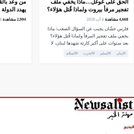
الحق على غوغل…ماذا يخفي ملف
من وعد بال
تفجير مرفأ بيروت ولماذا قُتل هؤلاء؟
يهدد الدولة 
4,668
مشاهدة
·
4 آب 2026
2,994
مشاهدة
·
4 آب 26
فارس خشّان يجيب عن السؤال الصعب: ماذا
يخفي ملف تفجير المرفأ ولماذا قُتل هؤلاء؟
بعد سنوات على أكبر كارثة شهدها لبنان، لا
يزال ملف تفجير مرفأ بيروت مليئًا بالأسئلة
#
لبنان
#
السلم
#
الحرب
#
السلام
التي لم تجد إجابات. في هذه الحلقة، يعود
فارس خشّان إلى الوقائع والأسماء والمسارات
القضائية والسياسية، ليفكك ما جرى منذ
الرابع من آب، ويبحث في الأسباب التي جعلت
التحقيق يتعثر، ولماذا سقط قضاة وضباط
ومسؤولون وشهود في مسار هذا الملف. هل
الحقيقة تُحجَب بفعل الصراع السياسي؟ من
المستفيد من إبقاء الملف معلّقًا؟ ولماذا تحوّل
التحقيق إلى معركة تتجاوز حدود القضاء؟ من
استنجد بغوغل لإخفاء منسق الاهمال
فيديو
التفجيري؟ حلقة تستند إلى الوقائع والوثائق،