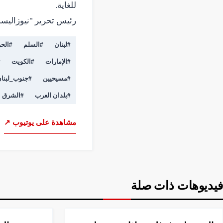
رئيس تحرير "نيوزاليس
#
لبنان
#
السلم
#
الح
#
الإمارات
#
الكويت
#
#
مسيحيين
#
جنوب_لبنا
#
بلدان العرب
#
الشرق ا
مشاهدة على يوتيوب ↗
فيديوهات ذات صلة
▶
فيديو
▶
فيديو
2:53
20:27