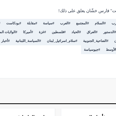
ت" فارس خشّان يعلق على ذلك!
رب
#
السلام
#
المجتمع
#
العرب
#
سياسة
#
مقابلة
#
بودكاست
#
الدستور
#
العراق
#
الحياد
#
فلسطين
#
غزة
#
أميركا
#
الولايات الم
ن
#
الضاحية_الجنوبية
#
سلام_اسرائيل_لبنان
#
السياسة_اللبنانية
#
أخبار
لأوسط
#
جيوسياسة
▶
فيديو
13:23