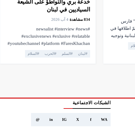
خدعة بري والتواطؤ على الشيعة
السياديين في لبنان
834
مشاهدة
·
4 آب 2026
" فارس
ّ اطلاقها في
#newsalist #interview #news
نانية وتوجيه
#exclusivenews #exlusive #relatable
news #exclus
#youtubechannel #platform #FaresKhachan
ام
#exlus
#breakingnews #livestream #live
#
لبنان
#
السلم
#
الحرب
#
السلام
#platform #FaresKhachan #breakingnews
#truthmatters #opposition #voiceofthepeople
#livestream #live
#viral #youtubelive #pressfreedom #facts
#voiceo
#currentaffairs #trending #lebanonnews
#pres
#فارس_خشان #لبنان #اهميه #المنصه
trending #فارس_خشان
الشبكات الاجتماعية
@
in
IG
X
f
WA