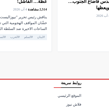
قدس فأضاع الجنوب…
عظة… الفاشل!
ويعظها
2,514
مشاهدة
·
4 آب 2026
20
يناقش رئيس تحرير "نيوزاليست
خشٌان المواقف الهجومية التي تم
الساعات الاخيرة ضد السلطة اللب
التهديدات اليها. #ivenews
#
لبنان
#
السلم
#
الحرب
#
السل
ive #relatable #youtubechannel
 #truthmatters #opposition
fthepeople #viral #youtubelive
sfreedom #facts #currentaffairs
# #lebanonnews
#لبنان #اهميه #المنصه
روابط سريعة
الموقع الرئيسي
فلاش نيوز