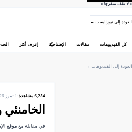
«
لا تقف متفرجاً
»
العودة إلى نيوزاليست ←
كل الفيديوهات
مقالات
الإفتتاحيّة
إعرف أكثر
الحد
العودة إلى الفيديوهات →
6,254
مشاهدة
·
1 تموز 2026
الخامنئي و
في مقابلة مع موقع الإ