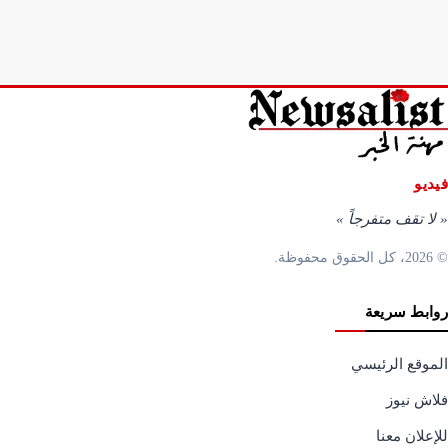
الدولة؟ • كيف ينظر إلى اتفاق الطائف ودور الدولة اللبنانية؟ • هل تتجه
دمشق إلى سياسة تقوم على الواقعية والدبلوماسية بدلاً من شعارات
الصراع؟ #احمد_الشرع #دونالد_ترامب #جوزاف_عون #اسرائيل
فيديو
«
لا تقف متفرجاً
»
© 2026، كل الحقوق محفوظة.
روابط سريعة
الموقع الرئيسي
فلاش نيوز
للإعلان معنا