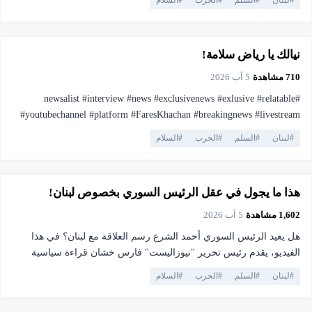
#
لبنان
#
السلم
#
الحرب
#
السلام
#pressfreedom #facts #currentaffairs #trending #lebanonnews
▶
فيديو
1:43
#فارس_خشان #لبنان #اهميه #المنصه
نيالك يا رياض سلامة!
710
مشاهدة
·
5 آب 2026
#newsalist #interview #news #exclusivenews #exlusive #relatable
#youtubechannel #platform #FaresKhachan #breakingnews #livestream
#live #truthmatters #opposition #voiceofthepeople #viral #youtubelive
#
لبنان
#
السلم
#
الحرب
#
السلام
#pressfreedom #facts #currentaffairs #trending #lebanonnews
▶
فيديو
25:36
#فارس_خشان #لبنان #اهميه #المنصه
هذا ما يجول في عقل الرئيس السوري بخصوص لبنان!
1,602
مشاهدة
·
5 آب 2026
هل يعيد الرئيس السوري أحمد الشرع رسم العلاقة مع لبنان؟ في هذا
الفيديو، يقدم رئيس تحرير "نيوزاليست" فارس خشان قراءة سياسية
معمقة لمقابلة أحمد الشرع مع قناة الجزيرة، محللاً الرسائل التي وجهها
#
لبنان
#
السلم
#
الحرب
#
السلام
إلى اللبنانيين وإلى المنطقة. يناقش الفيديو: • لماذا يعتبر استقرار لبنان
مصلحة استراتيجية لسوريا؟ • ماذا يعني رفضه وجود السلاح خارج سلطة