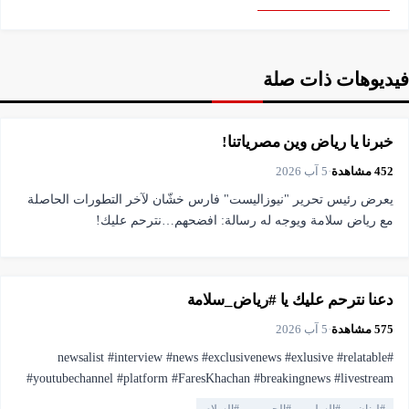
فيديوهات ذات صلة
▶
فيديو
2:25
خبرنا يا رياض وين مصرياتنا!
452
مشاهدة
·
5 آب 2026
يعرض رئيس تحرير "نيوزاليست" فارس خشّان لآخر التطورات الحاصلة
مع رياض سلامة ويوجه له رسالة: افضحهم…نترحم عليك!
▶
فيديو
1:00
دعنا نترحم عليك يا #رياض_سلامة
575
مشاهدة
·
5 آب 2026
#newsalist #interview #news #exclusivenews #exlusive #relatable
#youtubechannel #platform #FaresKhachan #breakingnews #livestream
#live #truthmatters #opposition #voiceofthepeople #viral #youtubelive