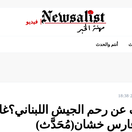
فيديو
ث
أنتم والحدث
18:38
·
 عن رحم الجيش اللبناني؟غاي
ارس خشان(مُحَدَّث)