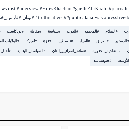
ewsalist #interview #FaresKhachan #gaelleAbiKhalil #journali
truthmatters ##politicalanalysis # #لبنان #فارس_خشان #المنصه #اهميه
رب
#
السلام
#
المجتمع
#
العرب
#
سياسة
#
مقابلة
#
بودكاست
#
الدستور
#
العراق
#
الحياد
#
فلسطين
#
غزة
#
أميركا
#
الولايات الم
ن
#
الضاحية_الجنوبية
#
سلام_اسرائيل_لبنان
#
السياسة_اللبنانية
#
أخبار
لأوسط
#
جيوسياسة
▶
فيديو
2:40