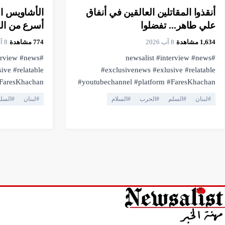
أنقذوا المقاتلين العالقين في أنفاق
الأشاويس ال
علي طاهر... تفضلوا
أسرع من ال
1,634
مشاهدة
·
8 آب 2026
774
مشاهدة
·
8 آب 2026
terview #news
#newsalist #interview #news
ive #relatable
#exclusivenews #exlusive #relatable
#youtubechannel #platform #FaresKhachan
vestream #live
#breakingnews #livestream #live
#
لبنان
#
السلم
#
الحرب
#
السلام
#
لبنان
#
السل
#truthmatters #opposition #voiceofthepeople
freedom #facts
#viral #youtubelive #pressfreedom #facts
#currentaffairs #trending #lebanonnews
#فارس_خشان #لبنان #اهميه #المنصه
#فارس_خشان #