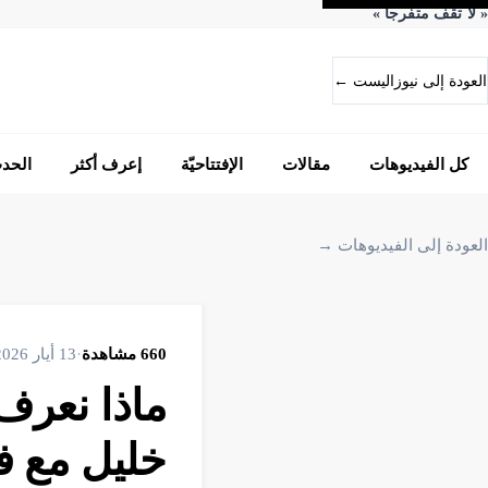
«
لا تقف متفرجاً
»
العودة إلى نيوزاليست ←
كل الفيديوهات
مقالات
الإفتتاحيّة
إعرف أكثر
الحد
العودة إلى الفيديوهات →
660
مشاهدة
·
13 أيار 2026
ماذا نعرف
خليل مع ف