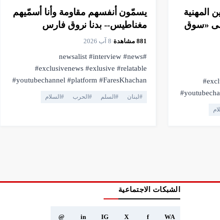
 المهنية
يسمّون أنفسهم مقاومة وأنا أسمّيهم
 إلى «سوق
مغناطيس-- بدنا نروق فارس
881
مشاهدة
·
8 آب 2026
#newsalist #interview #news
#exclusivenews #exlusive #relatable
#youtubechannel #platform #FaresKhachan
#excl
#breakingnews #livestream #live
#youtubechannel #
#
لبنان
#
السلم
#
الحرب
#
السلام
#truthmatters #opposition #voiceofthepeople
#
ام
#viral #youtubelive #pressfreedom #facts
#truthmatters #opposition #voiceofthepeople
#currentaffairs #trending #lebanonnews
#viral #yo
#فارس_خشان #لبنان #اهميه #المنصه
#currentaffairs #trend
لمنصه
الشبكات الاجتماعية
@
in
IG
X
f
WA